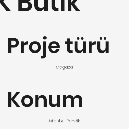
K Butik
Proje türü
Mağaza
Konum
İstanbul Pendik