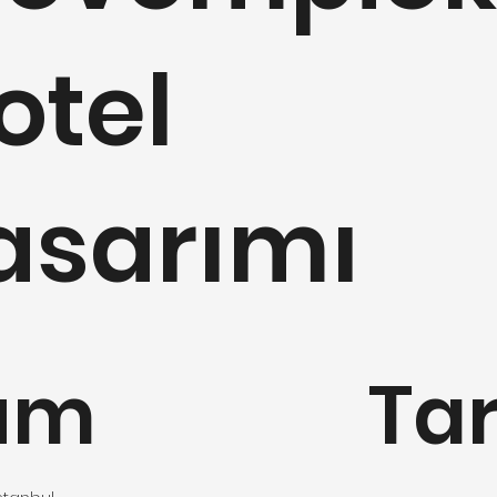
otel
asarımı
um
Tar